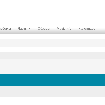
льбомы
Чарты
Обзоры
Music Pro
Календарь