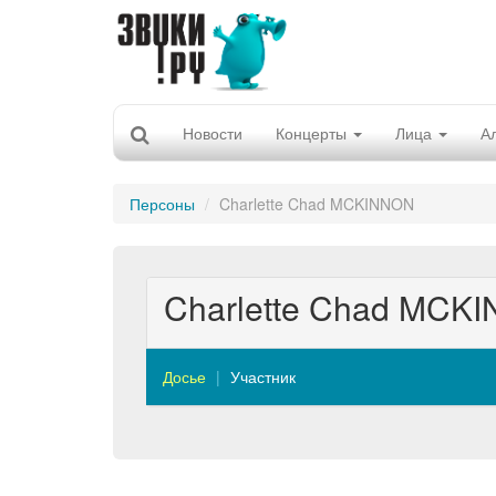
Новости
Концерты
Лица
А
Персоны
Charlette Chad MCKINNON
Charlette Chad MCK
Досье
Участник