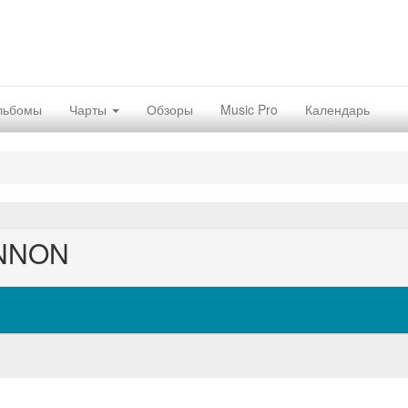
льбомы
Чарты
Обзоры
Music Pro
Календарь
INNON