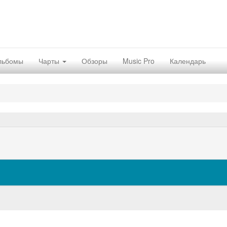
льбомы
Чарты
Обзоры
Music Pro
Календарь