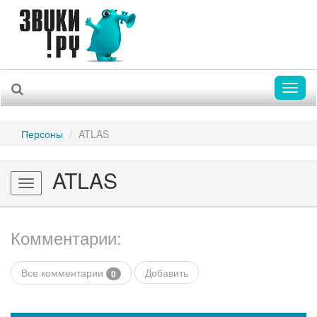
Toggl
naviga
Персоны
ATLAS
ATLAS
Toggle
navigation
Комментарии:
Все комментарии
Добавить
0