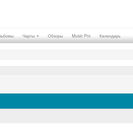
льбомы
Чарты
Обзоры
Music Pro
Календарь