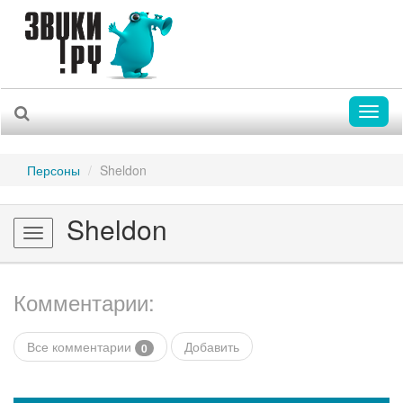
Toggl
naviga
Персоны
Sheldon
Sheldon
Toggle
navigation
Комментарии:
Все комментарии
Добавить
0