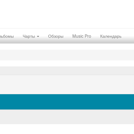
льбомы
Чарты
Обзоры
Music Pro
Календарь