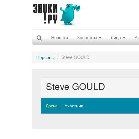
Новости
Концерты
Лица
А
Персоны
Steve GOULD
Steve GOULD
Досье
Участник