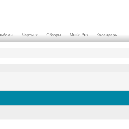
льбомы
Чарты
Обзоры
Music Pro
Календарь