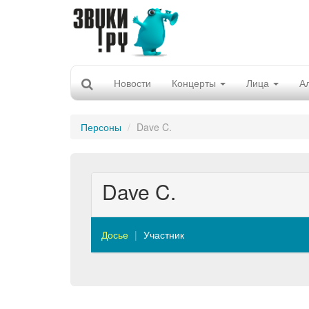
Новости
Концерты
Лица
А
Персоны
Dave C.
Dave C.
Досье
Участник