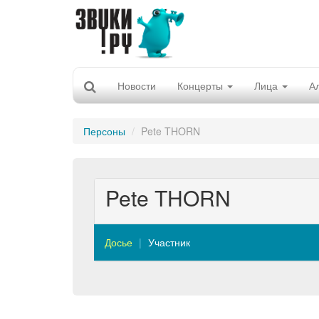
Новости
Концерты
Лица
А
Персоны
Pete THORN
Pete THORN
Досье
Участник