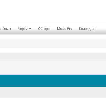
льбомы
Чарты
Обзоры
Music Pro
Календарь