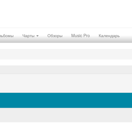
льбомы
Чарты
Обзоры
Music Pro
Календарь