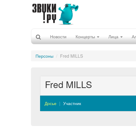
Новости
Концерты
Лица
А
Персоны
Fred MILLS
Fred MILLS
Досье
Участник