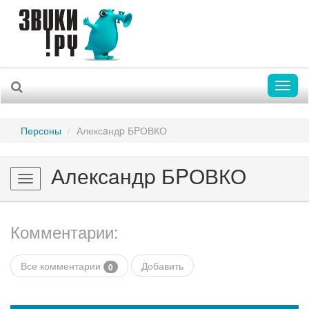
Toggl
naviga
Персоны
Алексaндp БPОВКО
Алексaндp БPОВКО
Toggle
navigation
Комментарии:
Все комментарии
Добавить
0