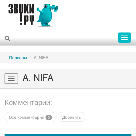
Toggl
naviga
Персоны
A. NIFA
A. NIFA
Toggle
navigation
Комментарии:
Все комментарии
Добавить
0