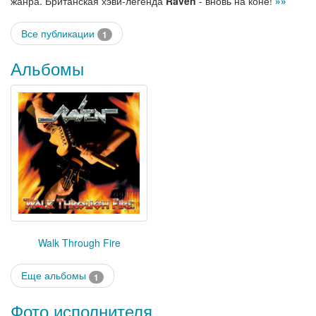
жанра. Британская хэви-легенда
Raven
- вновь на коне!
»»
Все публикации
1
Альбомы
Walk Through Fire
Еще альбомы
1
Фото исполнителя