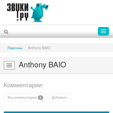
Toggl
naviga
Персоны
Anthony BAIO
Anthony BAIO
Toggle
navigation
Комментарии:
Все комментарии
Добавить
0