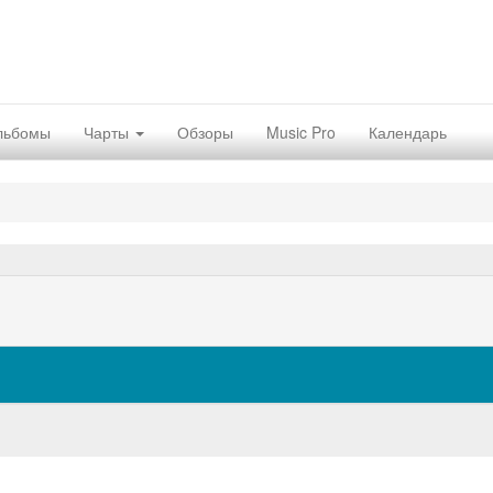
льбомы
Чарты
Обзоры
Music Pro
Календарь