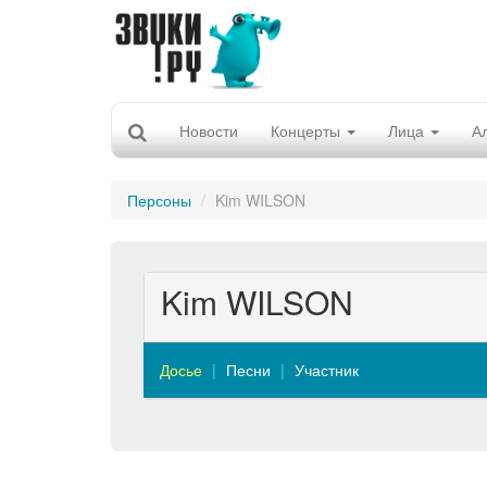
Новости
Концерты
Лица
А
Персоны
Kim WILSON
Kim WILSON
Досье
Песни
Участник