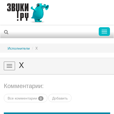
Toggl
naviga
Исполнители
X
X
Toggle
navigation
Комментарии:
Все комментарии
Добавить
0