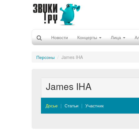
Новости
Концерты
Лица
А
Персоны
James IHA
James IHA
Досье
Статьи
Участник