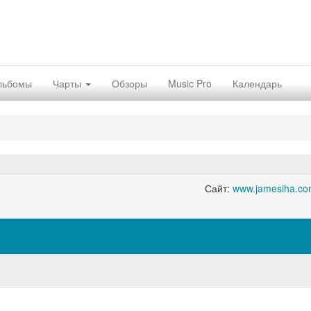
льбомы
Чарты
Обзоры
Music Pro
Календарь
Сайт:
www.jamesiha.co