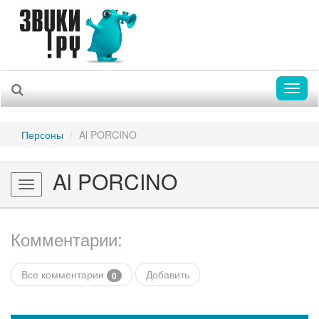
Toggl
naviga
Персоны
Al PORCINO
Al PORCINO
Toggle
navigation
Комментарии:
Все комментарии
Добавить
0