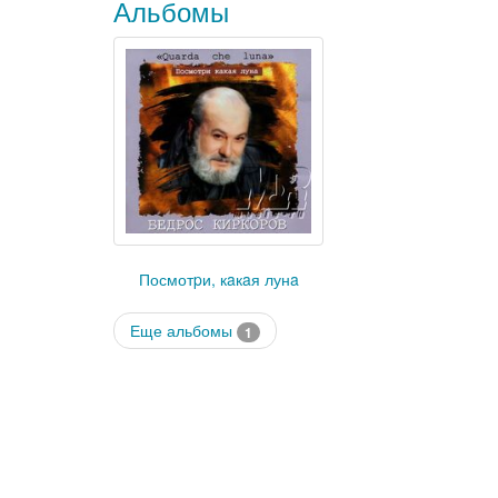
Альбомы
Посмотpи, кaкaя лунa
Еще альбомы
1