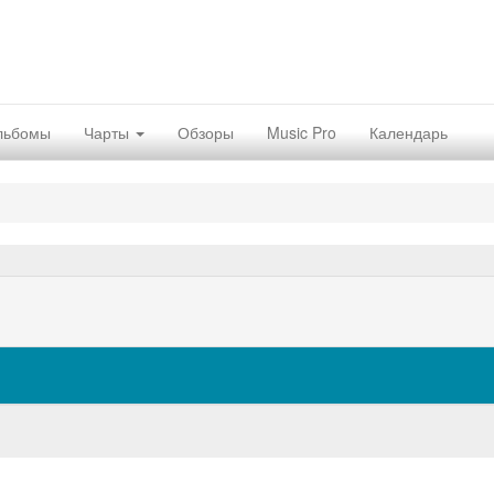
льбомы
Чарты
Обзоры
Music Pro
Календарь