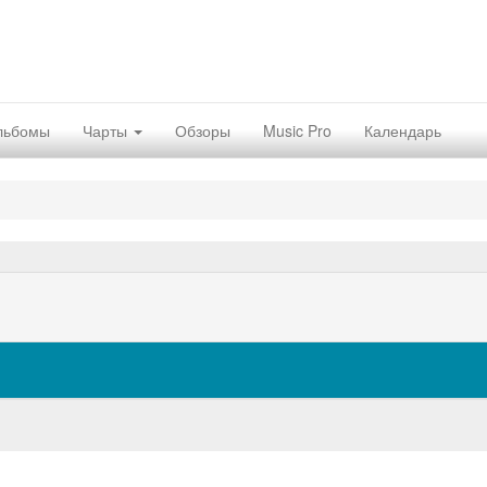
льбомы
Чарты
Обзоры
Music Pro
Календарь