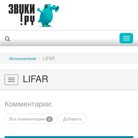
Toggl
naviga
Исполнители
LIFAR
LIFAR
Toggle
navigation
Комментарии:
Все комментарии
Добавить
0