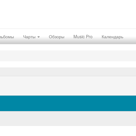
льбомы
Чарты
Обзоры
Music Pro
Календарь