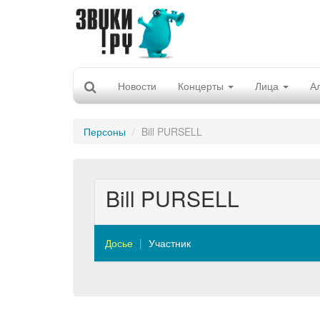
Новости
Концерты
Лица
А
Персоны
Bill PURSELL
Bill PURSELL
Досье
Участник