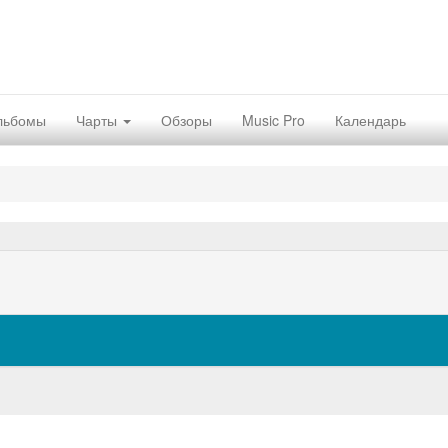
льбомы
Чарты
Обзоры
Music Pro
Календарь