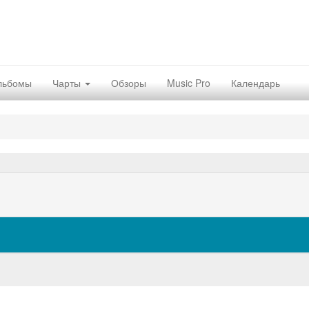
льбомы
Чарты
Обзоры
Music Pro
Календарь