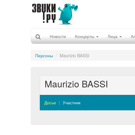
Новости
Концерты
Лица
А
Персоны
Maurizio BASSI
Maurizio BASSI
Досье
Участник