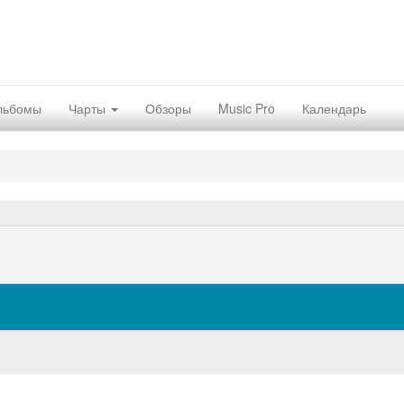
льбомы
Чарты
Обзоры
Music Pro
Календарь