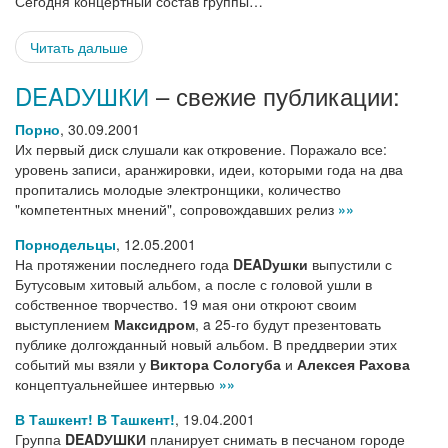
Сегодня концертный состав группы…
Читать дальше
DEADУШКИ
– свежие публикации:
Порно
,
30.09.2001
Их первый диск слушали как откровение. Поражало все:
уровень записи, аранжировки, идеи, которыми года на два
пропитались молодые электронщики, количество
"компетентных мнений", сопровождавших релиз
»»
Порнодельцы
,
12.05.2001
На протяжении последнего года
DEADушки
выпустили с
Бутусовым хитовый альбом, а после с головой ушли в
собственное творчество. 19 мая они откроют своим
выступлением
Максидром
, a 25-го будут презентовать
публике долгожданный новый альбом. В преддверии этих
событий мы взяли у
Виктора Сологуба
и
Алексея Рахова
концептуальнейшее интервью
»»
В Ташкент! В Ташкент!
,
19.04.2001
Группа
DEADУШКИ
планирует снимать в песчаном городе