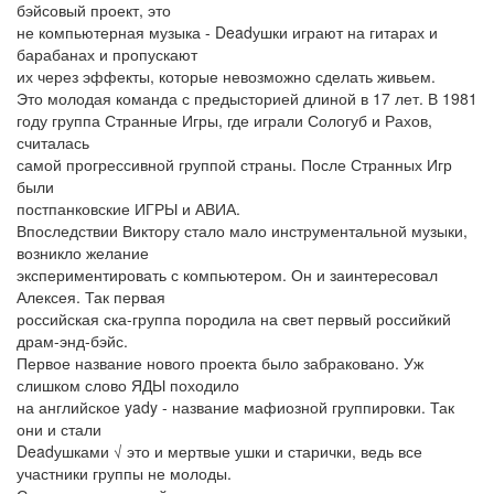
бэйсовый проект, это
не компьютерная музыка - Deadушки играют на гитарах и
барабанах и пропускают
их через эффекты, которые невозможно сделать живьем.
Это молодая команда с предысторией длиной в 17 лет. В 1981
году группа Странные Игры, где играли Сологуб и Рахов,
считалась
самой прогрессивной группой страны. После Странных Игр
были
постпанковские ИГРЫ и АВИА.
Впоследствии Виктору стало мало инструментальной музыки,
возникло желание
экспериментировать с компьютером. Он и заинтересовал
Алексея. Так первая
российская ска-группа породила на свет первый российкий
драм-энд-бэйс.
Первое название нового проекта было забраковано. Уж
слишком слово ЯДЫ походило
на английское yady - название мафиозной группировки. Так
они и стали
Deadушками √ это и мертвые ушки и старички, ведь все
участники группы не молоды.