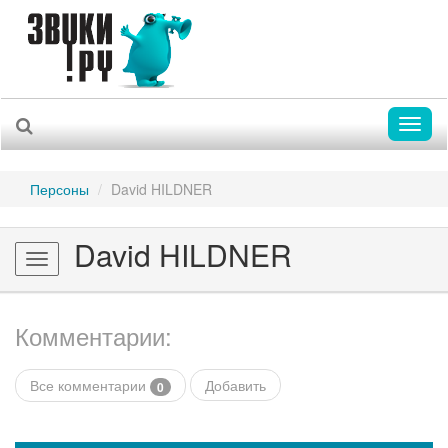
Toggl
naviga
Персоны
David HILDNER
David HILDNER
Toggle
navigation
Комментарии:
Все комментарии
Добавить
0