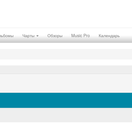
льбомы
Чарты
Обзоры
Music Pro
Календарь