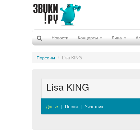
Новости
Концерты
Лица
А
Персоны
Lisa KING
Lisa KING
Досье
Песни
Участник