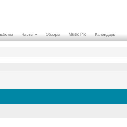
льбомы
Чарты
Обзоры
Music Pro
Календарь