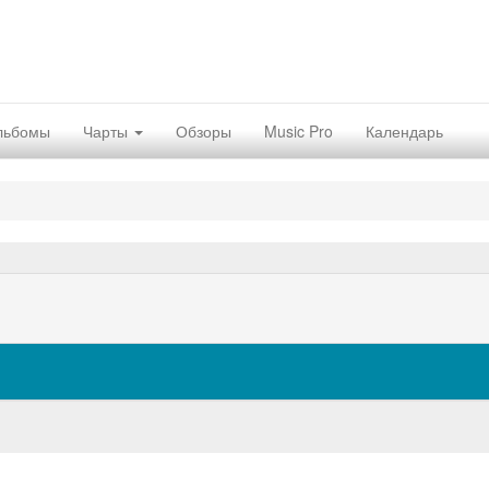
льбомы
Чарты
Обзоры
Music Pro
Календарь