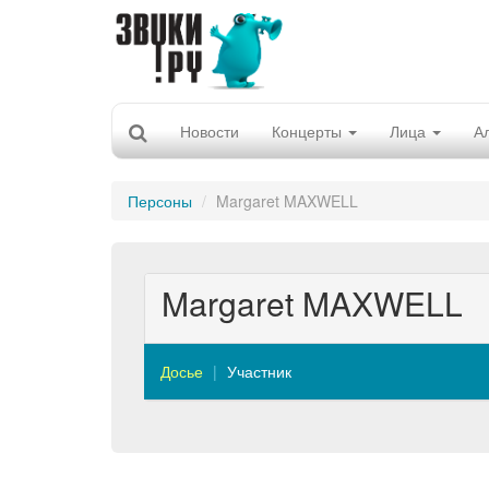
Новости
Концерты
Лица
А
Персоны
Margaret MAXWELL
Margaret MAXWELL
Досье
Участник