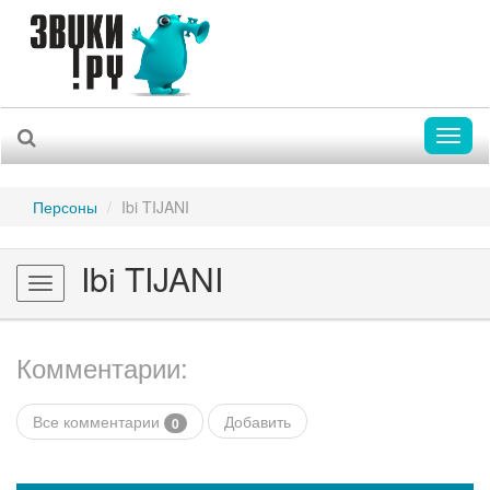
Toggl
naviga
Персоны
Ibi TIJANI
Ibi TIJANI
Toggle
navigation
Комментарии:
Все комментарии
Добавить
0