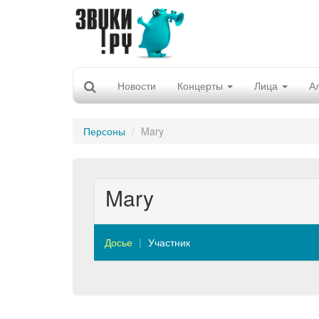
Новости
Концерты
Лица
А
Персоны
Mary
Mary
Досье
Участник