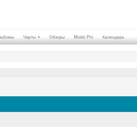
льбомы
Чарты
Обзоры
Music Pro
Календарь