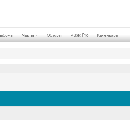
льбомы
Чарты
Обзоры
Music Pro
Календарь