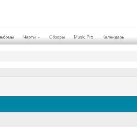
льбомы
Чарты
Обзоры
Music Pro
Календарь