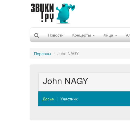
Новости
Концерты
Лица
А
Персоны
John NAGY
John NAGY
Досье
Участник