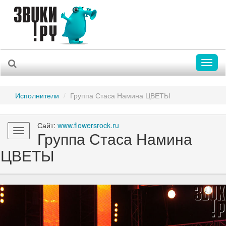
Toggl
naviga
Исполнители
Группа Стаса Намина ЦВЕТЫ
Сайт:
www.flowersrock.ru
Toggle
Группа Стаса Намина
navigation
ЦВЕТЫ