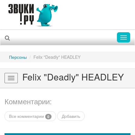
Toggl
naviga
Персоны
Felix "Deadly" HEADLEY
Felix "Deadly" HEADLEY
Toggle
navigation
Комментарии:
Все комментарии
Добавить
0