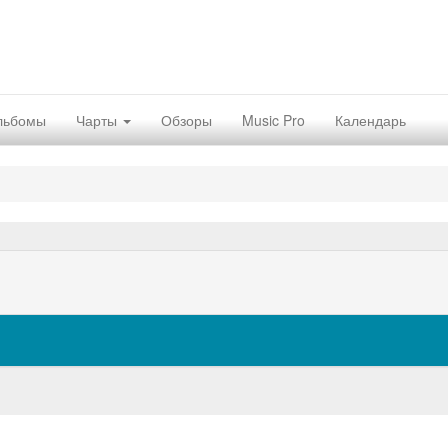
льбомы
Чарты
Обзоры
Music Pro
Календарь