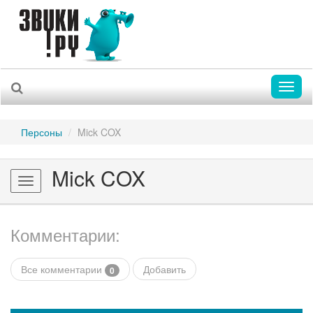
Toggl
naviga
Персоны
Mick COX
Mick COX
Toggle
navigation
Комментарии:
Все комментарии
Добавить
0