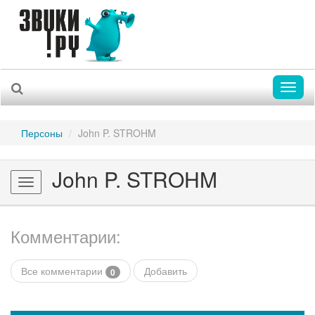
Toggl
naviga
Персоны
John P. STROHM
John P. STROHM
Toggle
navigation
Комментарии:
Все комментарии
Добавить
0