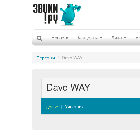
Новости
Концерты
Лица
А
Персоны
Dave WAY
Dave WAY
Досье
Участник