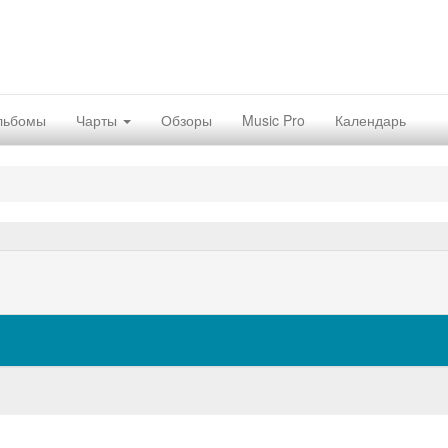
льбомы
Чарты
Обзоры
Music Pro
Календарь