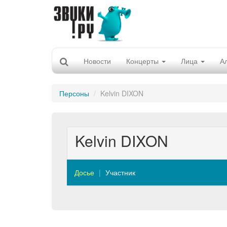
Новости
Концерты
Лица
А
Персоны
Kelvin DIXON
Kelvin DIXON
Досье
Участник