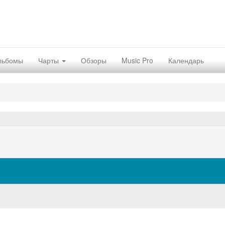
льбомы
Чарты
Обзоры
Music Pro
Календарь