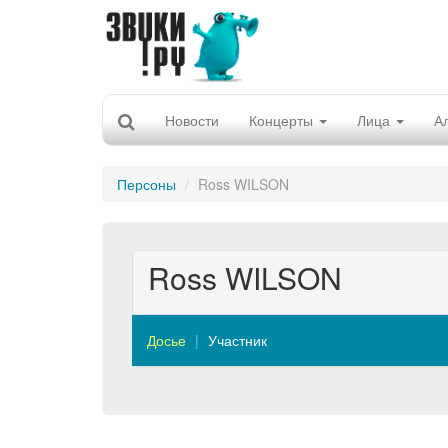
Новости
Концерты
Лица
А
Персоны
Ross WILSON
Ross WILSON
Досье
Участник