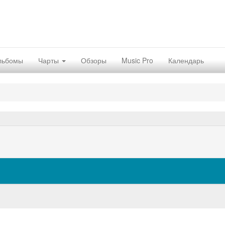
льбомы
Чарты
Обзоры
Music Pro
Календарь