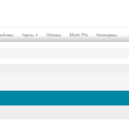
льбомы
Чарты
Обзоры
Music Pro
Календарь