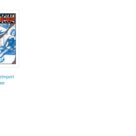
 eImport
kse