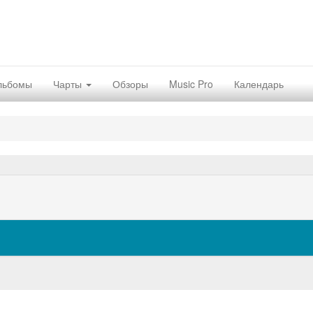
льбомы
Чарты
Обзоры
Music Pro
Календарь