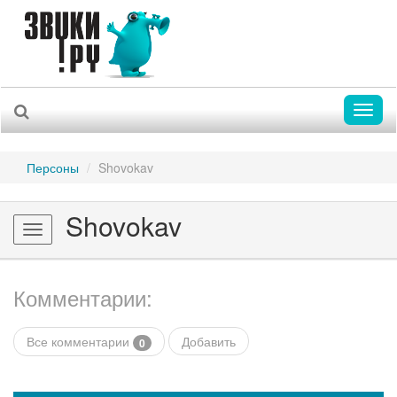
Toggl
naviga
Персоны
Shovokav
Shovokav
Toggle
navigation
Комментарии:
Все комментарии
Добавить
0