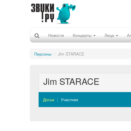
Новости
Концерты
Лица
А
Персоны
Jim STARACE
Jim STARACE
Досье
Участник