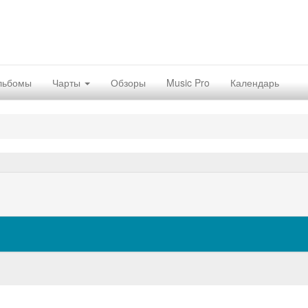
льбомы
Чарты
Обзоры
Music Pro
Календарь