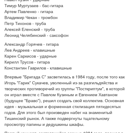
Тимур Муртузаев - бас-гитара
Артем Павленко - гитара
Владимир Чекан - тромбон
Петр Тихонов - труба
Алексей Еленский - труба
Леонид Челябинский - саксофон
Александр Горячев - гитара
Лев Андреев - клавишные
Карен Саркисов - ударные
Кирилл Трусов - гитара
Константин Гаврилов - клавишные
Впервые "Бригада С" засветилась в 1984 году, после того как
Игорь "Гарик" Сукачев, уволенный из-за разгильдяйства и
творческих противоречий из группы "Посткриптум", в которой
он играл вместе с Павлом Кузиным и Евгением Хавтаном
(будущее "Браво"), решил создать свой коллектив. Основная
идея - музыкальная и форменная стилизация пятидесятых
годов. Для этого был произведен набег на знаменитый
Тишинский рынок. А также подвергнуты тщательному
просмотру папины и дедушкины шкафы.