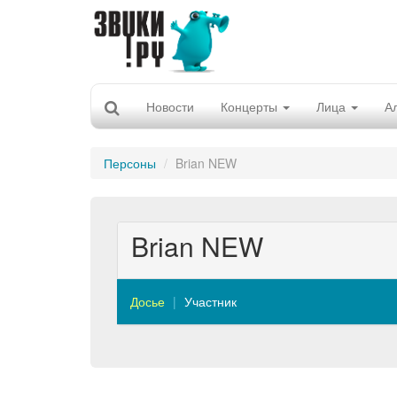
Новости
Концерты
Лица
А
Персоны
Brian NEW
Brian NEW
Досье
Участник