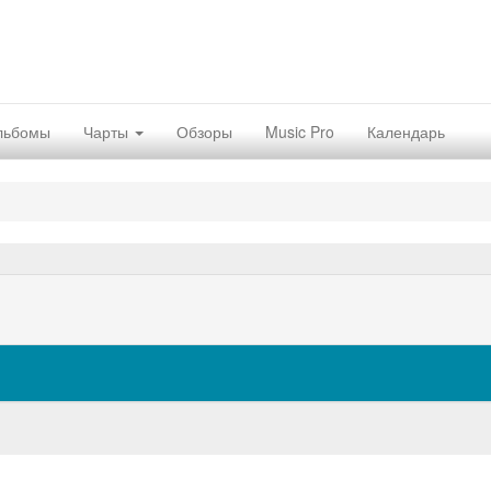
льбомы
Чарты
Обзоры
Music Pro
Календарь