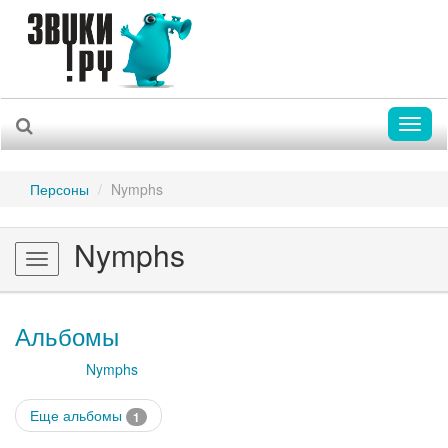
Toggl
naviga
Персоны
Nymphs
Nymphs
Toggle
navigation
Альбомы
Nymphs
Еще альбомы
1