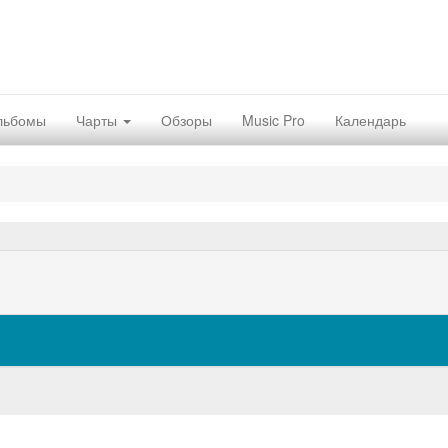
льбомы
Чарты
Обзоры
Music Pro
Календарь