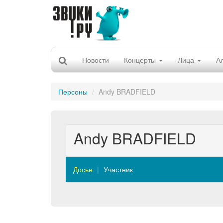
Новости
Концерты
Лица
А
Персоны
Andy BRADFIELD
Andy BRADFIELD
Досье
Участник